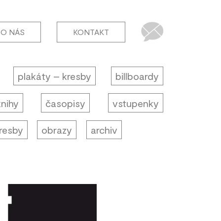
O NÁS
KONTAKT
plakáty – kresby
billboardy
knihy
časopisy
vstupenky
resby
obrazy
archiv