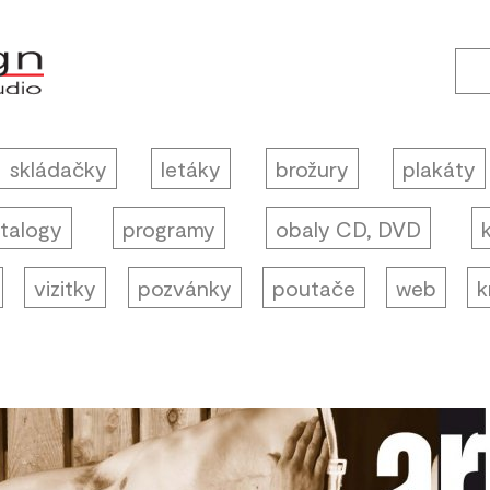
skládačky
letáky
brožury
plakáty
talogy
programy
obaly CD, DVD
vizitky
pozvánky
poutače
web
k