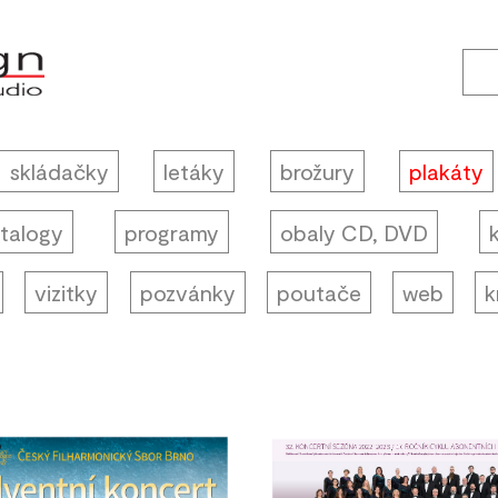
skládačky
letáky
brožury
plakáty
talogy
programy
obaly CD, DVD
vizitky
pozvánky
poutače
web
k