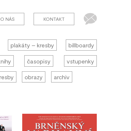
O NÁS
KONTAKT
plakáty – kresby
billboardy
knihy
časopisy
vstupenky
resby
obrazy
archiv