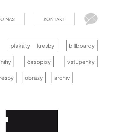
O NÁS
KONTAKT
plakáty – kresby
billboardy
knihy
časopisy
vstupenky
resby
obrazy
archiv