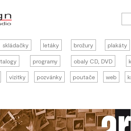
skládačky
letáky
brožury
plakáty
talogy
programy
obaly CD, DVD
vizitky
pozvánky
poutače
web
k