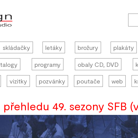
skládačky
letáky
brožury
plakáty
talogy
programy
obaly CD, DVD
vizitky
pozvánky
poutače
web
k
přehledu 49. sezony SFB (v