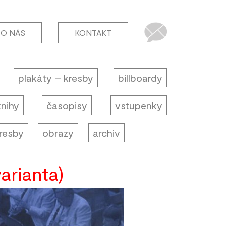
O NÁS
KONTAKT
plakáty – kresby
billboardy
knihy
časopisy
vstupenky
resby
obrazy
archiv
arianta)