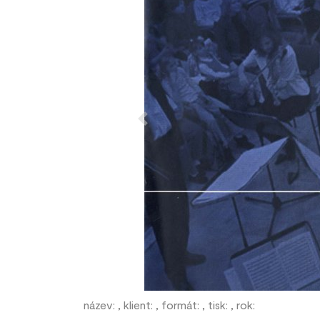
Previous
název: , klient: , formát: , tisk: , rok: