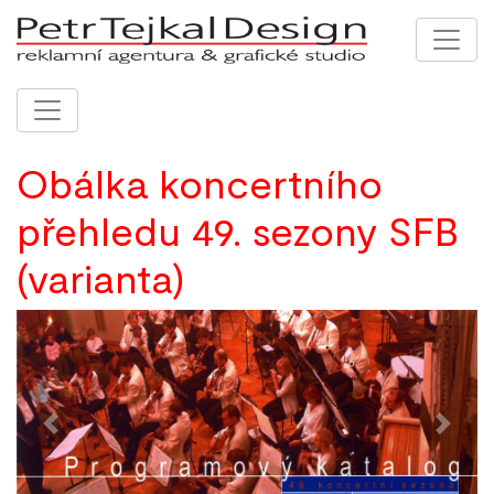
Obálka koncertního
přehledu 49. sezony SFB
(varianta)
Previous
Next