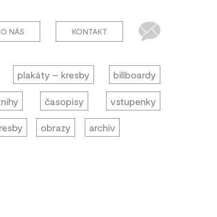
O NÁS
KONTAKT
plakáty – kresby
billboardy
knihy
časopisy
vstupenky
resby
obrazy
archiv