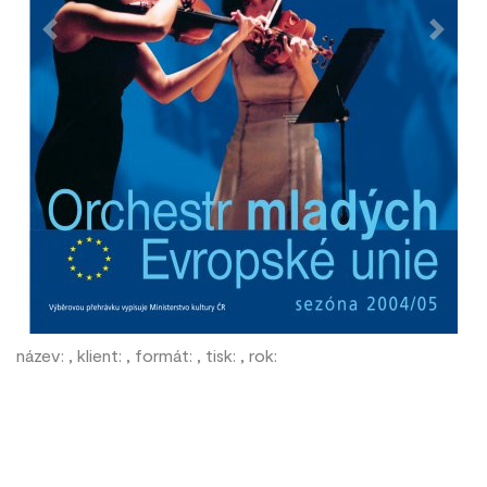
Previous
Next
název: , klient: , formát: , tisk: , rok: