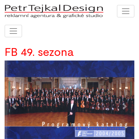
FB 49. sezona
Previous
Next