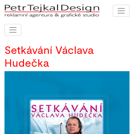
Setkávání Václava
Hudečka