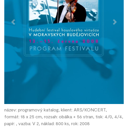
Previous
Next
název: programový katalog, klient: ARS/KONCERT,
formát: 18 x 25 cm, rozsah: obálka + 56 stran, tisk: 4/0, 4/4,
papír: , vazba: V 2, náklad: 800 ks, rok: 2008