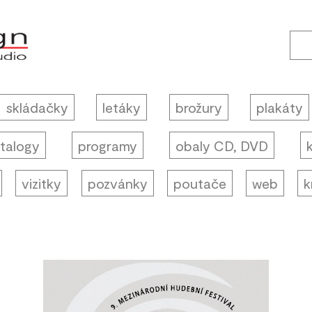
skládačky
letáky
brožury
plakáty
talogy
programy
obaly CD, DVD
vizitky
pozvánky
poutače
web
k