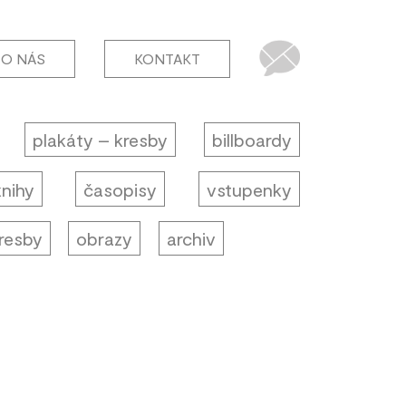
O NÁS
KONTAKT
plakáty – kresby
billboardy
knihy
časopisy
vstupenky
resby
obrazy
archiv