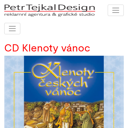
CD Klenoty vánoc
Previous
Next