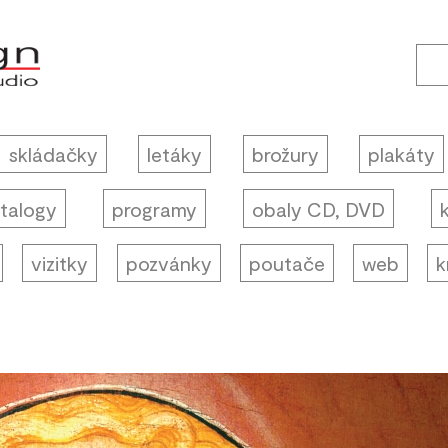
skládačky
letáky
brožury
plakáty
talogy
programy
obaly CD, DVD
vizitky
pozvánky
poutače
web
k