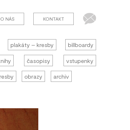
O NÁS
KONTAKT
plakáty – kresby
billboardy
knihy
časopisy
vstupenky
resby
obrazy
archiv